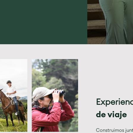
Experien
de viaje
Construimos junt